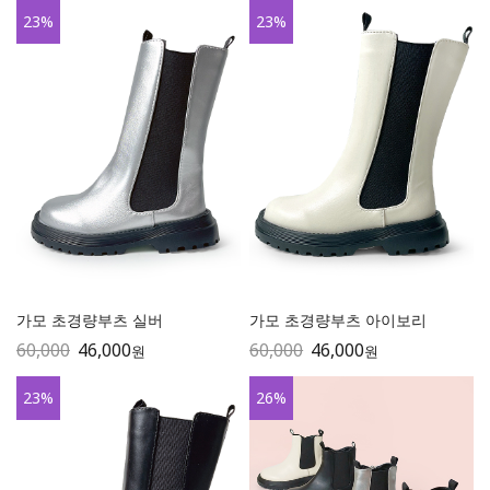
23
%
23
%
가모 초경량부츠 실버
가모 초경량부츠 아이보리
60,000
46,000
60,000
46,000
원
원
23
%
26
%