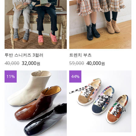
투반 스니커즈 3컬러
트렌치 부츠
40,000
32,000
59,000
40,000
원
원
11
%
44
%