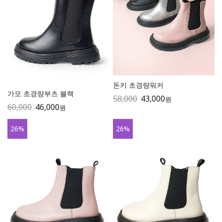
돈키 초경량워커
가모 초경량부츠 블랙
58,000
43,000
원
60,000
46,000
원
26
%
26
%