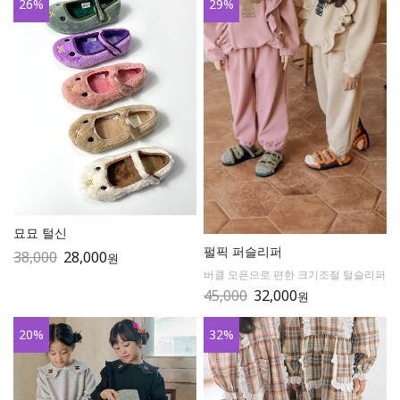
26
%
29
%
묘묘 털신
펄픽 퍼슬리퍼
38,000
28,000
원
버클 오픈으로 편한 크기조절 털슬리퍼
45,000
32,000
원
20
%
32
%