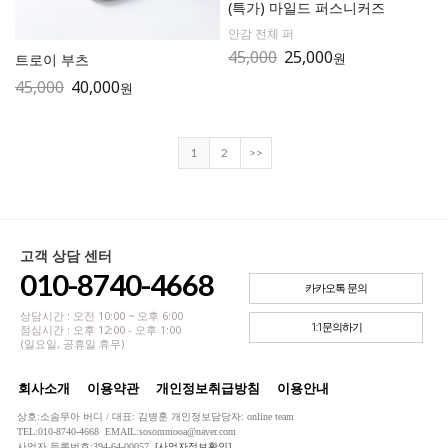
(특가) 마일드 퍼스니커즈
안감 전체 퍼
45,000
25,000
원
트로이 부츠
45,000
40,000
원
1
2
>>
고객 상담 센터
010-8740-4668
카카오톡 문의
상담시간 : 오전 10:00 ~ 오후 6:00
1:1문의하기
점심시간 : 오후 12:00 - 오후 1:00
(일요일, 공휴일 휴무)
회사소개
이용약관
개인정보취급방침
이용안내
상호:소솜무아 버디 / 대표: 김병훈 개인정보담당자: online team
TEL:010-8740-4668 EMAIL:sosommooa@naver.com
사업자 등록번호:394-64-00057
[사업자정보확인]