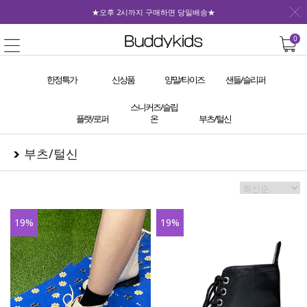
★오후 2시까지 구매하면 당일배송★
0
한정특가
신상품
양말/타이즈
샌들/슬리퍼
스니커즈/슬립
플랫/로퍼
온
부츠/털신
부츠/털신
19
%
19
%