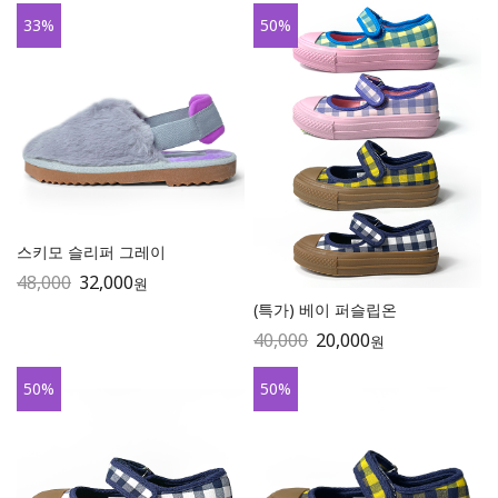
33
%
50
%
스키모 슬리퍼 그레이
48,000
32,000
원
(특가) 베이 퍼슬립온
40,000
20,000
원
50
%
50
%