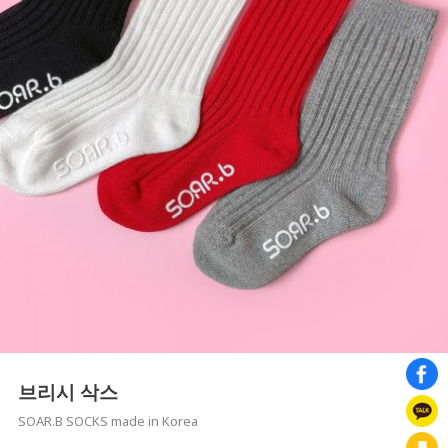
브리시 삭스
SOAR.B SOCKS made in Korea