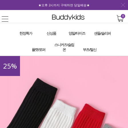
★오후 2시까지 구매하면 당일배송★
0
한정특가
신상품
양말/타이즈
샌들/슬리퍼
스니커즈/슬립
플랫/로퍼
온
부츠/털신
25
%