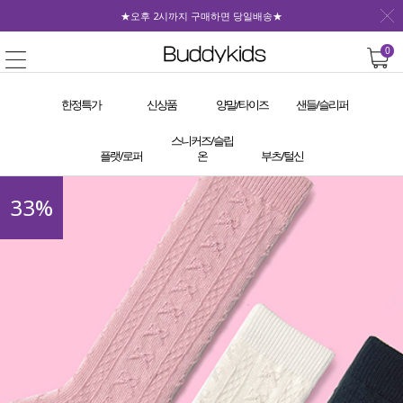
★오후 2시까지 구매하면 당일배송★
0
한정특가
신상품
양말/타이즈
샌들/슬리퍼
스니커즈/슬립
플랫/로퍼
온
부츠/털신
33
%