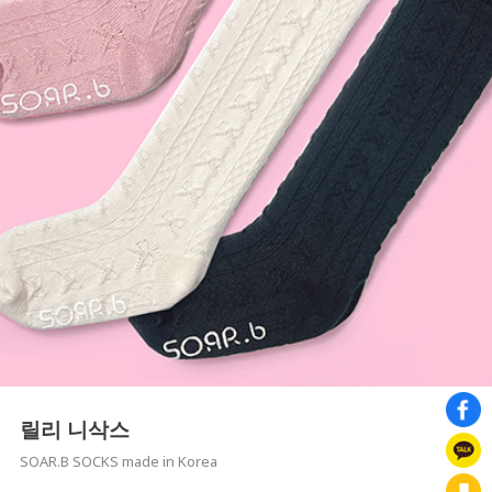
릴리 니삭스
SOAR.B SOCKS made in Korea