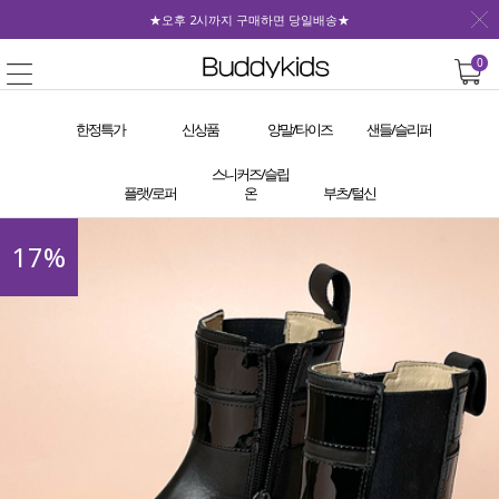
★오후 2시까지 구매하면 당일배송★
0
한정특가
신상품
양말/타이즈
샌들/슬리퍼
스니커즈/슬립
플랫/로퍼
온
부츠/털신
17
%