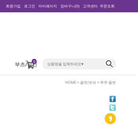
회원가입
로그인
마이페이지
장바구니(
0
)
고객센터
주문조회
0
부츠/털신
HOME
>
플랫/로퍼
> 추추 플랫