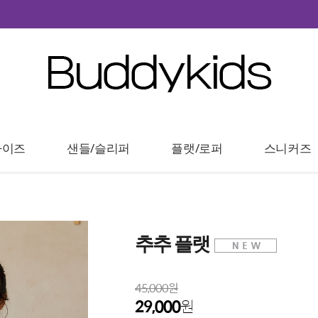
타이즈
샌들/슬리퍼
플랫/로퍼
스니커즈
추추 플랫
45,000원
29,000
원