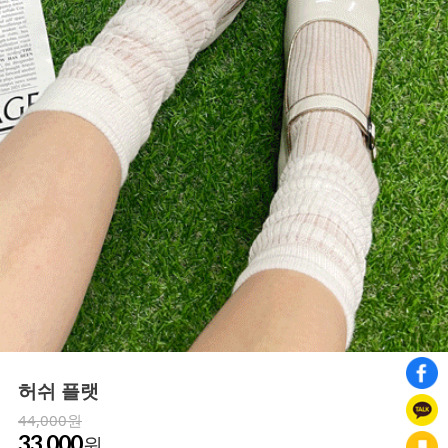
허쉬 플랫
44,000원
33,000
원