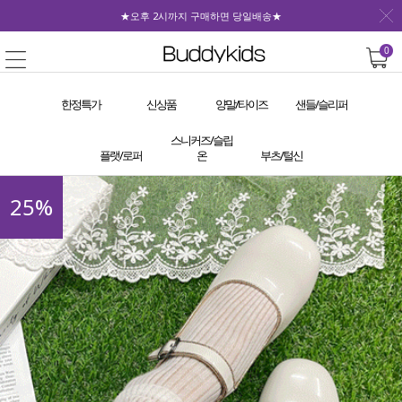
★오후 2시까지 구매하면 당일배송★
0
한정특가
신상품
양말/타이즈
샌들/슬리퍼
스니커즈/슬립
플랫/로퍼
온
부츠/털신
25
%