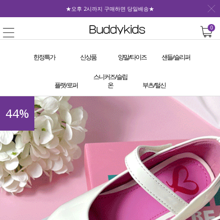
★오후 2시까지 구매하면 당일배송★
0
한정특가
신상품
양말/타이즈
샌들/슬리퍼
스니커즈/슬립
플랫/로퍼
온
부츠/털신
44
%